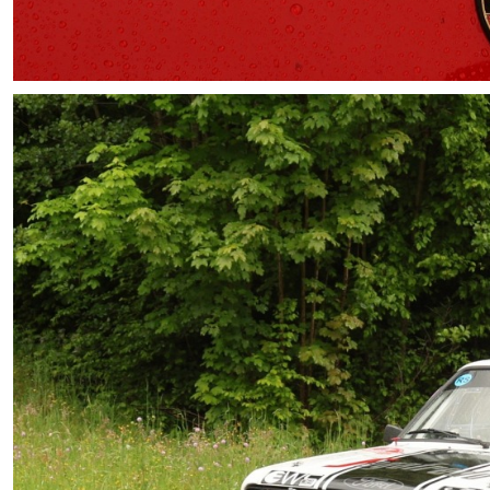
PRESSE
Pressemeldungen
Pressefotos
Nennliste
Zeitplan
Streckenplan
Programm
Zimmernachweis
INFO
Rückblick
Erinnerungsliste
Sponsoren / Partner
Zimmernachweis