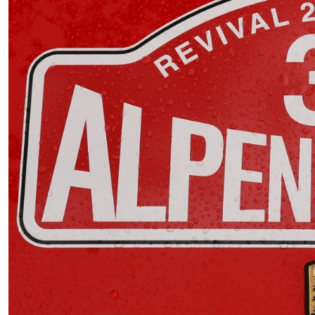
Nennliste
Zeitplan
Streckenplan
Programm
Merchandising
Kontakt
ZUSEHER
Nennliste
Zeitplan
Streckenplan
Programm
Merchandising
Zimmernachweis